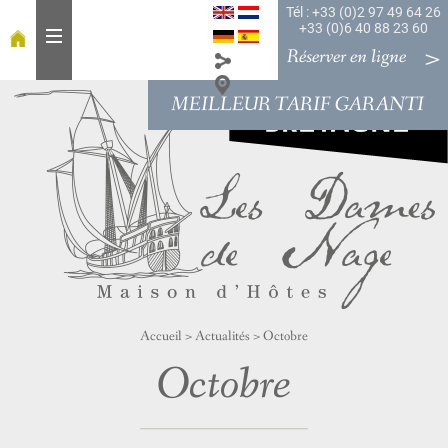
Tél : +33 (0)2 97 49 64 26
+33 (0)6 40 88 23 60
Réserver en ligne
MEILLEUR TARIF GARANTI
A
c
c
u
e
i
l
À
t
a
Accueil
>
Actualités
>
Octobre
b
l
Octobre
e
C
h