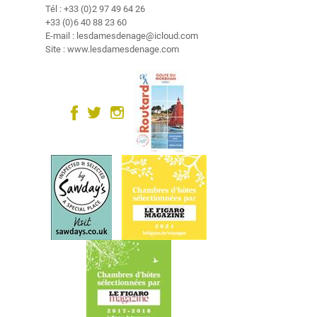
s
Tél : +33 (0)2 97 49 64 26
+33 (0)6 40 88 23 60
E-mail : lesdamesdenage@icloud.com
L
Site : www.lesdamesdenage.com
e
s
a
l
e
n
t
o
u
r
s
D
é
t
e
n
t