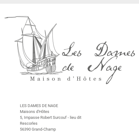
a
m
b
r
e
s
H
i
s
t
o
i
r
e
LES DAMES DE NAGE
T
Maisons d'Hôtes
a
5, Impasse Robert Surcouf - lieu dit
r
Rescorles
i
56390 Grand-Champ
f