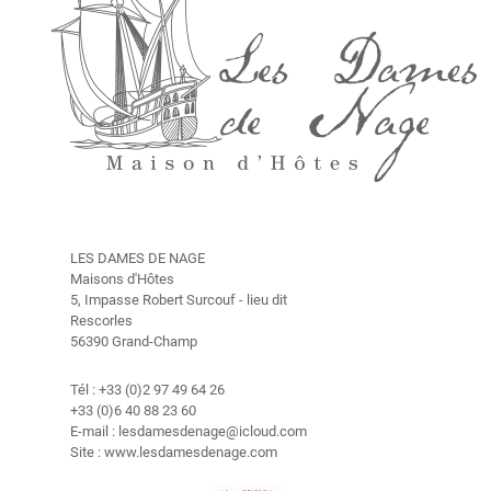
d
e
l
a
m
a
i
s
o
n
d
LES DAMES DE NAGE
'
Maisons d'Hôtes
h
5, Impasse Robert Surcouf - lieu dit
ô
Rescorles
t
56390 Grand-Champ
e
Tél : +33 (0)2 97 49 64 26
C
+33 (0)6 40 88 23 60
o
E-mail : lesdamesdenage@icloud.com
n
Site : www.lesdamesdenage.com
t