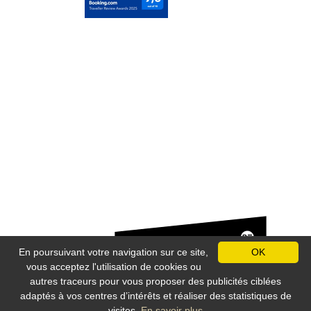
o
r
En poursuivant votre navigation sur ce site,
OK
vous acceptez l'utilisation de cookies ou
autres traceurs pour vous proposer des publicités ciblées
Mentions légales
-
Plan du site
-
Nos Flux RSS
-
Protection des données
adaptés à vos centres d’intérêts et réaliser des statistiques de
personnelles
visites.
En savoir plus