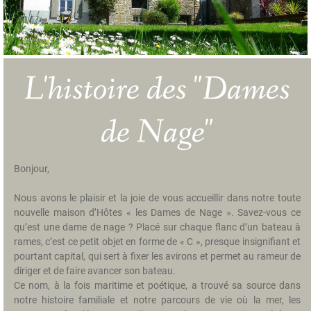
a
m
b
r
e
L'histoire des "Dames
s
H
de Nage"
i
s
t
Bonjour,
o
i
Nous avons le plaisir et la joie de vous accueillir dans notre toute
r
nouvelle maison d’Hôtes « les Dames de Nage ». Savez-vous ce
e
qu’est une dame de nage ? Placé sur chaque flanc d’un bateau à
rames, c’est ce petit objet en forme de « C », presque insignifiant et
T
pourtant capital, qui sert à fixer les avirons et permet au rameur de
a
diriger et de faire avancer son bateau.
r
Ce nom, à la fois maritime et poétique, a trouvé sa source dans
i
notre histoire familiale et notre parcours de vie où la mer, les
f