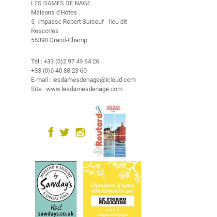
e
LES DAMES DE NAGE
Maisons d'Hôtes
5, Impasse Robert Surcouf - lieu dit
V
Rescorles
i
56390 Grand-Champ
d
é
Tél : +33 (0)2 97 49 64 26
o
+33 (0)6 40 88 23 60
E-mail : lesdamesdenage@icloud.com
G
Site : www.lesdamesdenage.com
a
l
e
r
i
e
p
h
o
t
o
s