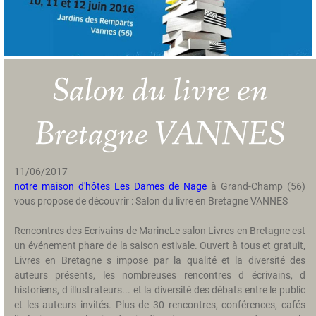
a
m
b
r
e
Salon du livre en
s
H
Bretagne VANNES
i
s
t
11/06/2017
o
notre maison d'hôtes Les Dames de Nage
à Grand-Champ (56)
i
vous propose de découvrir : Salon du livre en Bretagne VANNES
r
e
Rencontres des Ecrivains de MarineLe salon Livres en Bretagne est
un événement phare de la saison estivale. Ouvert à tous et gratuit,
T
Livres en Bretagne s impose par la qualité et la diversité des
a
auteurs présents, les nombreuses rencontres d écrivains, d
r
historiens, d illustrateurs... et la diversité des débats entre le public
i
et les auteurs invités. Plus de 30 rencontres, conférences, cafés
f