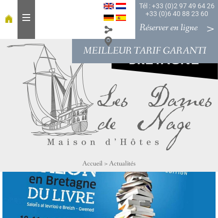
Tél : +33 (0)2 97 49 64 26
+33 (0)6 40 88 23 60
Réserver en ligne
MEILLEUR TARIF GARANTI
A
c
c
u
e
i
l
À
t
a
Accueil
>
Actualités
b
l
e
C
h