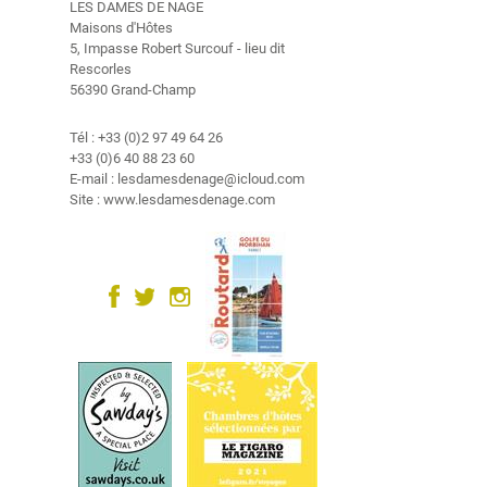
e
LES DAMES DE NAGE
Maisons d'Hôtes
5, Impasse Robert Surcouf - lieu dit
V
Rescorles
i
56390 Grand-Champ
d
é
Tél : +33 (0)2 97 49 64 26
o
+33 (0)6 40 88 23 60
E-mail : lesdamesdenage@icloud.com
G
Site : www.lesdamesdenage.com
a
l
e
r
i
e
p
h
o
t
o
s