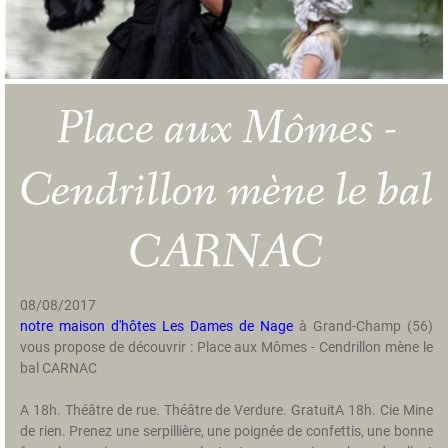
a
m
b
r
e
Place aux Mômes -
s
H
Cendrillon mène le bal
i
s
t
CARNAC
o
i
r
08/08/2017
e
notre maison d'hôtes Les Dames de Nage
à Grand-Champ (56)
vous propose de découvrir : Place aux Mômes - Cendrillon mène le
T
bal CARNAC
a
r
A 18h. Théâtre de rue. Théâtre de Verdure. GratuitA 18h. Cie Mine
i
de rien. Prenez une serpillière, une poignée de confettis, une bonne
f