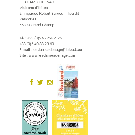
e
LES DAMES DE NAGE
Maisons d'Hôtes
5, Impasse Robert Surcouf - lieu dit
V
Rescorles
i
56390 Grand-Champ
d
é
Tél : +33 (0)2 97 49 64 26
o
+33 (0)6 40 88 23 60
E-mail : lesdamesdenage@icloud.com
G
Site : www.lesdamesdenage.com
a
l
e
r
i
e
p
h
o
t
o
s