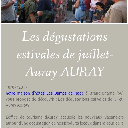
a
m
b
r
e
Les dégustations
s
H
estivales de juillet-
i
s
t
Auray AURAY
o
i
r
10/07/2017
e
notre maison d'hôtes Les Dames de Nage
à Grand-Champ (56)
vous propose de découvrir : Les dégustations estivales de juillet-
T
Auray AURAY
a
r
L'office de tourisme d'Auray accueille les nouveaux vacanciers
i
autour d'une dégustation de nos produits locaux dans la cour de la
f