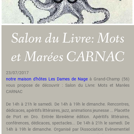
a
m
b
r
e
Salon du Livre: Mots
s
H
et Marées CARNAC
i
s
t
23/07/2017
o
notre maison d'hôtes Les Dames de Nage
à Grand-Champ (56)
i
vous propose de découvrir : Salon du Livre: Mots et Marées
r
CARNAC
e
De 14h à 21h le samedi. De 14h à 19h le dimanche. Rencontres,
T
dédicaces, apéritifs littéraires, jazz, animations jeunesse ... Placette
a
de Port en Dro. Entrée libre4ème édition. Apéritifs littéraires,
r
conférences, dédicaces, spectacles... De 14h à 21h le samedi. De
i
14h à 19h le dimanche. Organisé par l'Association Evènementiel
f