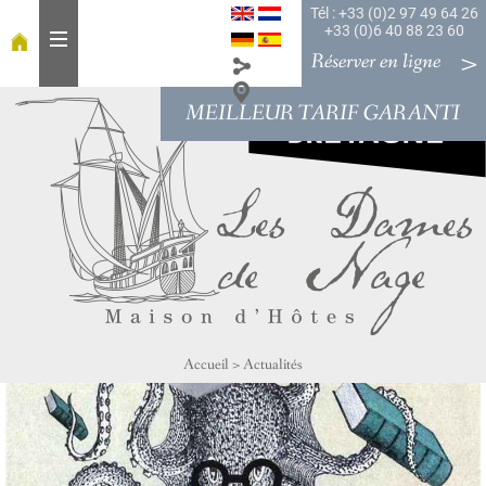
Tél : +33 (0)2 97 49 64 26
+33 (0)6 40 88 23 60
Réserver en ligne
MEILLEUR TARIF GARANTI
A
c
c
u
e
i
l
À
t
a
Accueil
>
Actualités
b
l
e
C
h