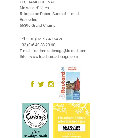
e
LES DAMES DE NAGE
Maisons d'Hôtes
5, Impasse Robert Surcouf - lieu dit
V
Rescorles
i
56390 Grand-Champ
d
é
Tél : +33 (0)2 97 49 64 26
o
+33 (0)6 40 88 23 60
E-mail : lesdamesdenage@icloud.com
G
Site : www.lesdamesdenage.com
a
l
e
r
i
e
p
h
o
t
o
s