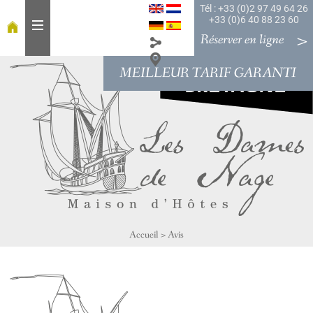
Tél : +33 (0)2 97 49 64 26
+33 (0)6 40 88 23 60
Réserver en ligne
MEILLEUR TARIF GARANTI
A
c
c
u
e
i
l
À
t
a
Accueil
>
Avis
b
l
e
C
h