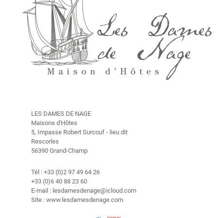
a
m
b
r
e
s
H
i
s
t
LES DAMES DE NAGE
o
Maisons d'Hôtes
i
5, Impasse Robert Surcouf - lieu dit
r
Rescorles
56390 Grand-Champ
e
T
Tél : +33 (0)2 97 49 64 26
+33 (0)6 40 88 23 60
a
E-mail : lesdamesdenage@icloud.com
r
Site : www.lesdamesdenage.com
i
f