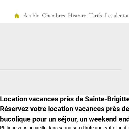
À table
Chambres
Histoire
Tarifs
Les alento
Accueil
À
table
Chambres
Histoire
Tarifs
Location vacances près de Sainte-Brigitt
Les
alentours
Réservez votre location vacances près de
Détente
bucolique pour un séjour, un weekend end
Philippe vous accueille dans sa maison d'hôte pour votre location
Vidéo