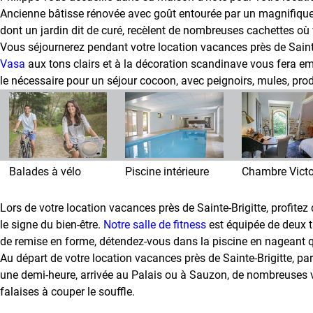
Ancienne bâtisse rénovée avec goût entourée par un magnifique 
Galerie
dont un jardin dit de curé, recèlent de nombreuses cachettes où 
photos
Vous séjournerez pendant votre location vacances près de Sain
Vasa
aux tons clairs et à la décoration scandinave vous fera emb
Actualités
le nécessaire pour un séjour cocoon, avec peignoirs, mules, produi
Actualités
de
la
maison
d'hôte
Balades à vélo
Piscine intérieure
Chambre Victo
Contact
Lors de votre location vacances près de Sainte-Brigitte, profitez
Accès
le signe du bien-être.
Notre salle de fitness
est équipée de deux ta
de remise en forme, détendez-vous dans la piscine en nageant q
Avis
Au départ de votre location vacances près de Sainte-Brigitte, pa
une demi-heure, arrivée au Palais ou à Sauzon, de nombreuses visi
Livre
falaises à couper le souffle.
d'or