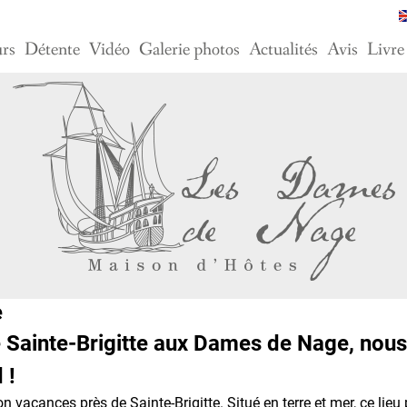
urs
Détente
Vidéo
Galerie photos
Actualités
Avis
Livre
e
 Sainte-Brigitte aux Dames de Nage, nous 
 !
 vacances près de Sainte-Brigitte. Situé en terre et mer, ce lieu