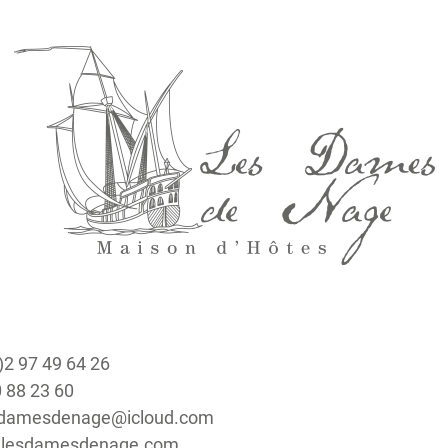
0)2 97 49 64 26
0 88 23 60
lesdamesdenage@icloud.com
w.lesdamesdenage.com