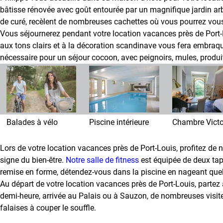
bâtisse rénovée avec goût entourée par un magnifique jardin ar
Galerie
de curé, recèlent de nombreuses cachettes où vous pourrez vous i
photos
Vous séjournerez pendant votre location vacances près de Port
aux tons clairs et à la décoration scandinave vous fera embraquer
Actualités
nécessaire pour un séjour cocoon, avec peignoirs, mules, produits 
Actualités
de
la
maison
d'hôte
Balades à vélo
Piscine intérieure
Chambre Victo
Contact
Lors de votre location vacances près de Port-Louis, profitez de n
Accès
signe du bien-être.
Notre salle de fitness
est équipée de deux tapi
remise en forme, détendez-vous dans la piscine en nageant quel
Avis
Au départ de votre location vacances près de Port-Louis, partez
demi-heure, arrivée au Palais ou à Sauzon, de nombreuses visites 
Livre
falaises à couper le souffle.
d'or