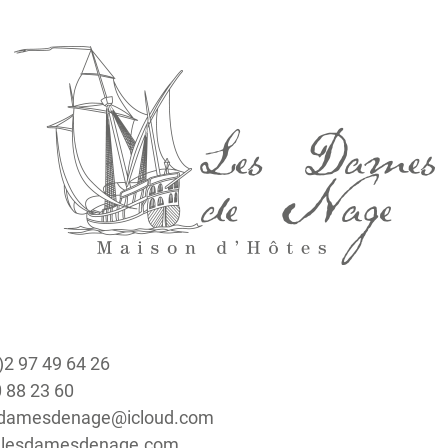
0)2 97 49 64 26
0 88 23 60
lesdamesdenage@icloud.com
w.lesdamesdenage.com