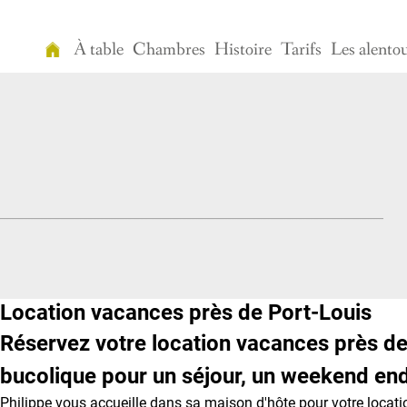
À table
Chambres
Histoire
Tarifs
Les alento
Accueil
À
table
Chambres
Histoire
Tarifs
Location vacances près de Port-Louis
Les
alentours
Réservez votre location vacances près de
Détente
bucolique pour un séjour, un weekend end
Philippe vous accueille dans sa maison d'hôte pour votre locatio
Vidéo