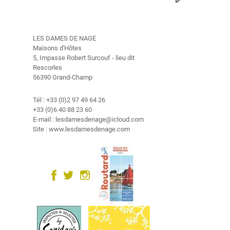
A
c
t
LES DAMES DE NAGE
u
Maisons d'Hôtes
a
5, Impasse Robert Surcouf - lieu dit
l
Rescorles
i
56390 Grand-Champ
t
é
Tél : +33 (0)2 97 49 64 26
s
+33 (0)6 40 88 23 60
E-mail : lesdamesdenage@icloud.com
A
Site : www.lesdamesdenage.com
c
t
u
a
l
i
t
é
s