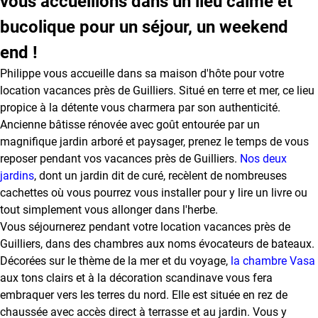
vous accueillons dans un lieu calme et
a
bucolique pour un séjour, un weekend
m
b
end !
r
Philippe vous accueille dans sa maison d'hôte pour votre
e
s
location vacances près de Guilliers. Situé en terre et mer, ce lieu
propice à la détente vous charmera par son authenticité.
H
Ancienne bâtisse rénovée avec goût entourée par un
i
magnifique jardin arboré et paysager, prenez le temps de vous
s
reposer pendant vos vacances près de Guilliers.
Nos deux
t
jardins
, dont un jardin dit de curé, recèlent de nombreuses
o
cachettes où vous pourrez vous installer pour y lire un livre ou
i
r
tout simplement vous allonger dans l'herbe.
e
Vous séjournerez pendant votre location vacances près de
Guilliers, dans des chambres aux noms évocateurs de bateaux.
T
Décorées sur le thème de la mer et du voyage,
la chambre Vasa
a
aux tons clairs et à la décoration scandinave vous fera
r
embraquer vers les terres du nord. Elle est située en rez de
i
chaussée avec accès direct à terrasse et au jardin. Vous y
f