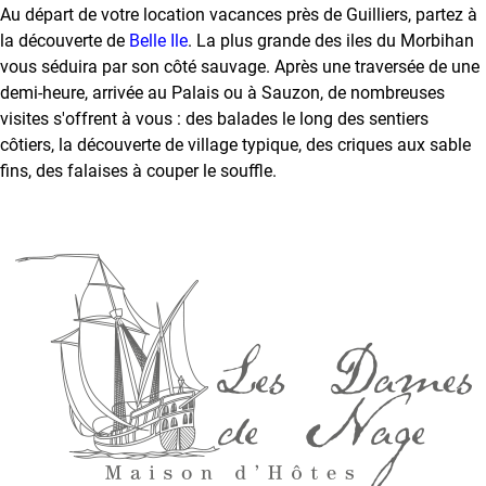
e
Au départ de votre location vacances près de Guilliers, partez à
la découverte de
Belle Ile
. La plus grande des iles du Morbihan
V
vous séduira par son côté sauvage. Après une traversée de une
i
demi-heure, arrivée au Palais ou à Sauzon, de nombreuses
d
visites s'offrent à vous : des balades le long des sentiers
é
o
côtiers, la découverte de village typique, des criques aux sable
fins, des falaises à couper le souffle.
G
a
l
e
r
i
e
p
h
o
t
o
s