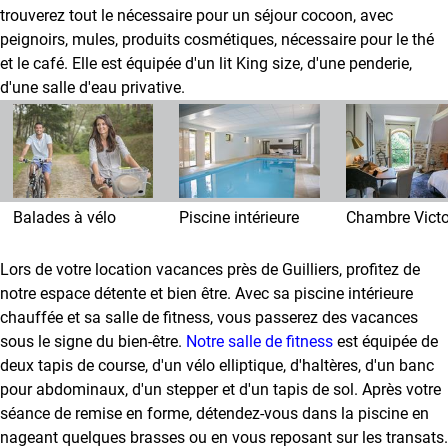
s
trouverez tout le nécessaire pour un séjour cocoon, avec
peignoirs, mules, produits cosmétiques, nécessaire pour le thé
L
et le café. Elle est équipée d'un lit King size, d'une penderie,
e
d'une salle d'eau privative.
s
a
l
e
n
t
Balades à vélo
Piscine intérieure
Chambre Victo
o
u
r
Lors de votre location vacances près de Guilliers, profitez de
s
notre espace détente et bien être. Avec sa piscine intérieure
chauffée et sa salle de fitness, vous passerez des vacances
D
sous le signe du bien-être.
Notre salle de fitness
est équipée de
é
deux tapis de course, d'un vélo elliptique, d'haltères, d'un banc
t
pour abdominaux, d'un stepper et d'un tapis de sol. Après votre
e
n
séance de remise en forme, détendez-vous dans la piscine en
t
nageant quelques brasses ou en vous reposant sur les transats.