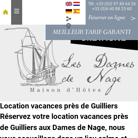
Tél : +33 (0)2 97 49 64 26
+33 (0)6 40 88 23 60
Réserver en ligne
MEILLEUR TARIF GARANTI
A
c
c
u
e
i
l
À
t
a
Location vacances près de Guilliers
b
l
Réservez votre location vacances près
e
de Guilliers aux Dames de Nage, nous
C
h